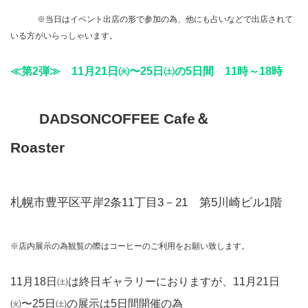
※当日はイベント出店の形で参加の為、他にも占いなどで出店されて
いる方がいらっしゃいます。
≪第2弾≫ 11月21日㈫〜25日㈯の5日間
11時～18時
DADSONCOFFEE Cafe＆
Roaster
札幌市豊平区平岸2条11丁目3－21 第5川崎ビル1階
※店内展示の為観覧の際はコーヒーのご利用をお願い致します。
11月18日㈯は終日ギャラリーにおりますが、11月21日
㈫〜25日㈯の展示は5日間開催の為