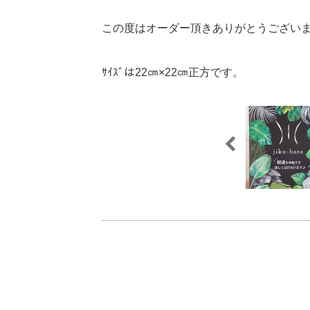
この度はオーダー頂きありがとうござい
ｻｲｽﾞは22㎝×22㎝正方です。