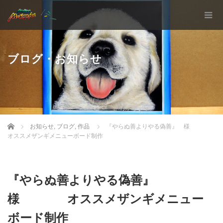
ブログ・お知らせ
Home
お知らせ
,
ブログ
,
作品
『やらぬ善よりやる偽善』 様
オススメザンギメニューボード制作
『やらぬ善よりやる偽善』
様 オススメザンギメニュー
ボード制作