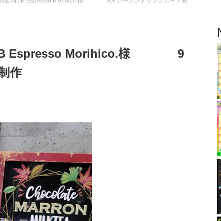
前店内 JB Espresso Morihico.様 9月シーズンドリンクボード制
 Espresso Morihico.様 9
ド制作