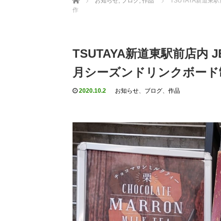
お知らせ
,
ブログ
,
作品
TSUTAYA新道東駅
作
TSUTAYA新道東駅前店内 JB
月シーズンドリンクボー
2020.10.2
お知らせ
、
ブログ
、
作品