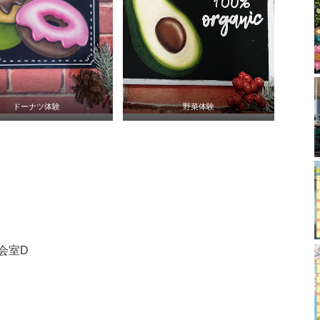
ドーナツ体験
野菜体験
会室D